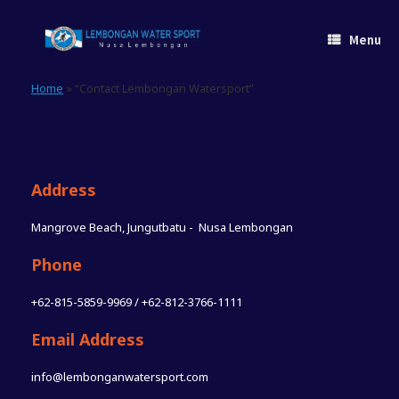
Skip
to
Menu
content
Home
»
“Contact Lembongan Watersport”
Address
Mangrove Beach, Jungutbatu - Nusa Lembongan
Phone
+62-815-5859-9969 / +62-812-3766-1111
Email Address
info@lembonganwatersport.com