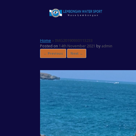
Skip
to
content
Home
»
IMG20190930113233
Posted on
14th November 2021
by
admin
← Previous
Next →